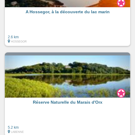
A Hossegor, à la découverte du lac marin
2.6 km
HOSSEGOR
Réserve Naturelle du Marais d'Orx
5.2 km
LABENNE