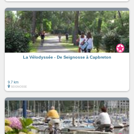
La Vélodyssée - De Seignosse à Capbreton
9.7 km
SEIGNOSSE